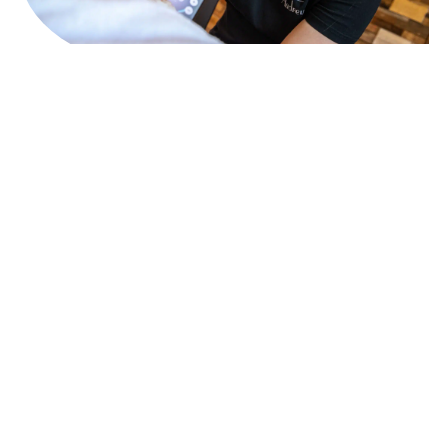
DÉTATOUAGE
Élimination des tatouages à encre noire ou colorée
sur n’importe quelle partie du corps sans laisser
aucune cicatrice. Utilisation du P...