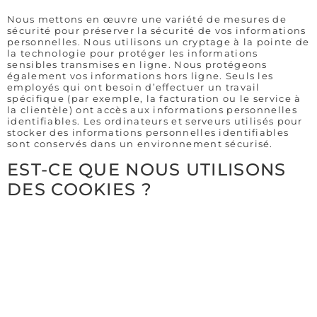
Nous mettons en œuvre une variété de mesures de
sécurité pour préserver la sécurité de vos informations
personnelles. Nous utilisons un cryptage à la pointe de
la technologie pour protéger les informations
sensibles transmises en ligne. Nous protégeons
également vos informations hors ligne. Seuls les
employés qui ont besoin d’effectuer un travail
spécifique (par exemple, la facturation ou le service à
la clientèle) ont accès aux informations personnelles
identifiables. Les ordinateurs et serveurs utilisés pour
stocker des informations personnelles identifiables
sont conservés dans un environnement sécurisé.
EST-CE QUE NOUS UTILISONS
DES COOKIES ?
Oui. Nos cookies améliorent l’accès à notre site et
identifient les visiteurs réguliers. En outre, nos cookies
améliorent l’expérience d’utilisateur grâce au suivi et
au ciblage de ses intérêts. Cependant, cette utilisation
des cookies n’est en aucune façon liée à des
informations personnelles identifiables sur notre site.
Pour plus d’informations, cliquez
ici
.
SE DÉSABONNER